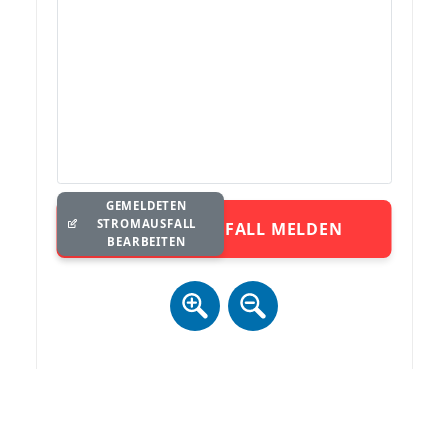
GEMELDETEN
STROMAUSFALL
STROMAUSFALL MELDEN
BEARBEITEN
Zur Anzeige der Karte ist ein Datenaustausch (inkl. IP) mit
mapbox.com notwendig. Details siehe
Datenschutz
.