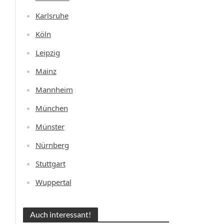
Karlsruhe
Köln
Leipzig
Mainz
Mannheim
München
Münster
Nürnberg
Stuttgart
Wuppertal
Auch interessant!