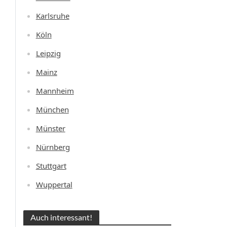
Karlsruhe
Köln
Leipzig
Mainz
Mannheim
München
Münster
Nürnberg
Stuttgart
Wuppertal
Auch interessant!