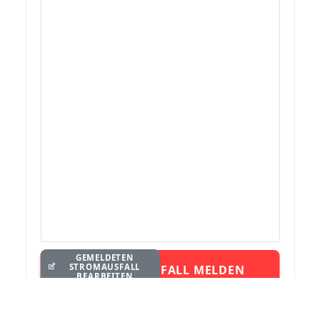
GEMELDETEN
STROMAUSFALL
STROMAUSFALL MELDEN
BEARBEITEN