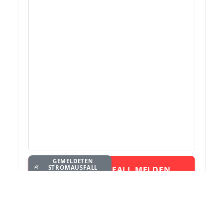
GEMELDETEN
STROMAUSFALL
STROMAUSFALL MELDEN
BEARBEITEN