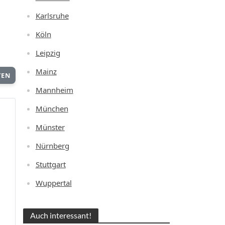
Karlsruhe
Köln
Leipzig
Mainz
TEN
Mannheim
München
Münster
Nürnberg
Stuttgart
Wuppertal
Auch interessant!