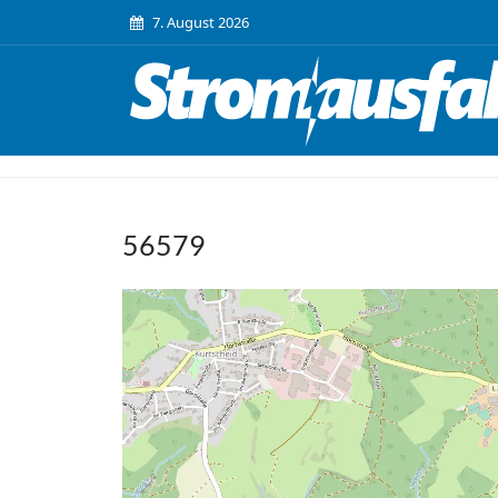
7. August 2026
56579