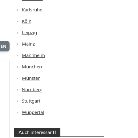
Karlsruhe
Köln
Leipzig
Mainz
TEN
Mannheim
München
Münster
Nürnberg
Stuttgart
Wuppertal
Auch interessant!