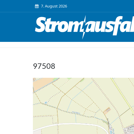
7. August 2026
97508