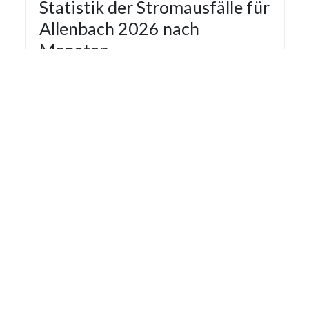
Statistik der Stromausfälle für
Allenbach 2026 nach
Monaten
Die Statistik der Stromausfälle für Allenbach
2026 nach Monaten basiert auf den auf
Stromausfall.org gemeldeten Stromausfällen.
Dadurch kann es vorkommen das mehrere
Meldungen zu einem Stromausfall in die Statistik
aufgenommen werden.
Monat
Gemeldete Ausfälle
März
1
April
1
Letzte Aktualisierung: 08.08.2026 13:08:08