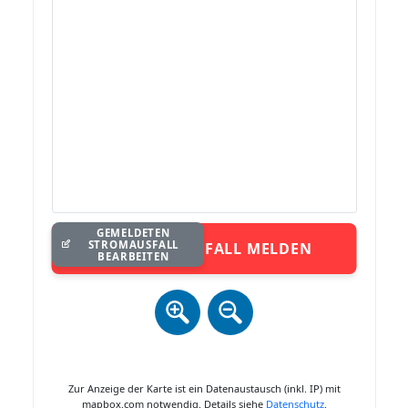
GEMELDETEN
STROMAUSFALL
STROMAUSFALL MELDEN
BEARBEITEN
Zur Anzeige der Karte ist ein Datenaustausch (inkl. IP) mit
mapbox.com notwendig. Details siehe
Datenschutz
.