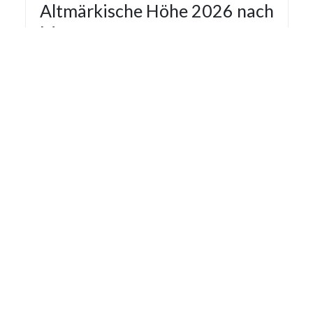
Altmärkische Höhe 2026 nach
Monaten
Die Statistik der Stromausfälle für Altmärkische
Höhe 2026 nach Monaten basiert auf den auf
Stromausfall.org gemeldeten Stromausfällen.
Dadurch kann es vorkommen das mehrere
Meldungen zu einem Stromausfall in die Statistik
aufgenommen werden.
Monat
Gemeldete Ausfälle
Januar
1
Februar
11
Juli
2
Letzte Aktualisierung: 08.08.2026 13:08:08