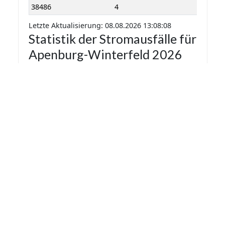
38486
4
Letzte Aktualisierung: 08.08.2026 13:08:08
Statistik der Stromausfälle für
Apenburg-Winterfeld 2026
nach Monaten
Die Statistik der Stromausfälle für Apenburg-
Winterfeld 2026 nach Monaten basiert auf den
auf Stromausfall.org gemeldeten
Stromausfällen. Dadurch kann es vorkommen
das mehrere Meldungen zu einem Stromausfall
in die Statistik aufgenommen werden.
Monat
Gemeldete Ausfälle
Juli
1
August
3