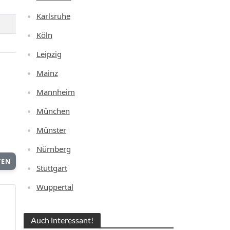
Karlsruhe
Köln
Leipzig
Mainz
Mannheim
München
Münster
Nürnberg
TEN
Stuttgart
Wuppertal
Auch interessant!