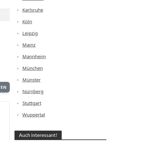
Karlsruhe
Köln
Leipzig
Mainz
Mannheim
München
Münster
TEN
Nürnberg
Stuttgart
Wuppertal
Auch interessant!