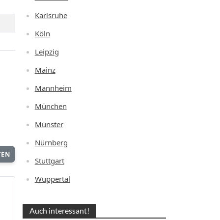
Karlsruhe
Köln
Leipzig
Mainz
Mannheim
München
Münster
Nürnberg
TEN
Stuttgart
Wuppertal
Auch interessant!