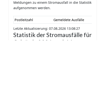
Meldungen zu einem Stromausfall in die Statistik
aufgenommen werden.
Postleitzahl
Gemeldete Ausfälle
Letzte Aktualisierung: 07.08.2026 13:08:27
Statistik der Stromausfälle für
Calvörde 2026 nach Monaten
Die Statistik der Stromausfälle für Calvörde 2026
nach Monaten basiert auf den auf
Stromausfall.org gemeldeten Stromausfällen.
Dadurch kann es vorkommen das mehrere
Meldungen zu einem Stromausfall in die Statistik
aufgenommen werden.
Monat
Gemeldete Ausfälle
Letzte Aktualisierung: 07.08.2026 13:08:27