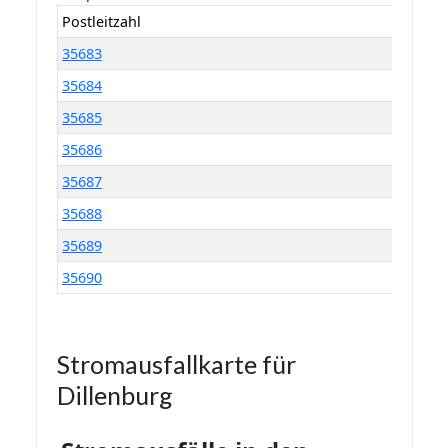
Postleitzahl
35683
35684
35685
35686
35687
35688
35689
35690
Stromausfallkarte für
Dillenburg