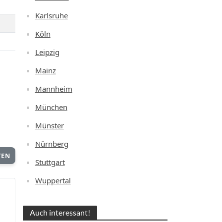
Karlsruhe
Köln
Leipzig
Mainz
Mannheim
München
Münster
Nürnberg
TEN
Stuttgart
Wuppertal
Auch interessant!