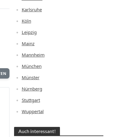
Karlsruhe
Köln
Leipzig
Mainz
Mannheim
München
TEN
Münster
Nürnberg
Stuttgart
Wuppertal
Auch interessant!