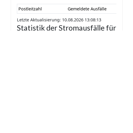
Postleitzahl
Gemeldete Ausfälle
Letzte Aktualisierung: 10.08.2026 13:08:13
Statistik der Stromausfälle für
Gilserberg 2026 nach
Monaten
Die Statistik der Stromausfälle für Gilserberg
2026 nach Monaten basiert auf den auf
Stromausfall.org gemeldeten Stromausfällen.
Dadurch kann es vorkommen das mehrere
Meldungen zu einem Stromausfall in die Statistik
aufgenommen werden.
Monat
Gemeldete Ausfälle
Letzte Aktualisierung: 10.08.2026 13:08:13