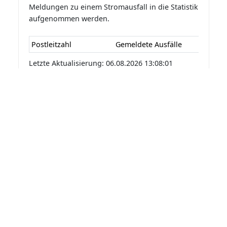
Meldungen zu einem Stromausfall in die Statistik
aufgenommen werden.
Postleitzahl
Gemeldete Ausfälle
Letzte Aktualisierung: 06.08.2026 13:08:01
Statistik der Stromausfälle für
Hochdorf 2026 nach
Monaten
Die Statistik der Stromausfälle für Hochdorf 2026
nach Monaten basiert auf den auf
Stromausfall.org gemeldeten Stromausfällen.
Dadurch kann es vorkommen das mehrere
Meldungen zu einem Stromausfall in die Statistik
aufgenommen werden.
Monat
Gemeldete Ausfälle