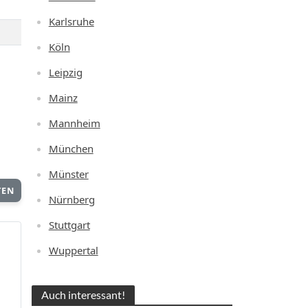
Karlsruhe
Köln
Leipzig
Mainz
Mannheim
München
Münster
TEN
Nürnberg
Stuttgart
Wuppertal
Auch interessant!