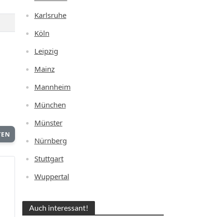
Karlsruhe
Köln
Leipzig
Mainz
Mannheim
München
Münster
TEN
Nürnberg
Stuttgart
Wuppertal
Auch interessant!