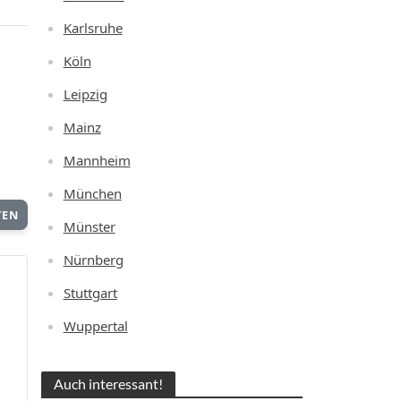
Karlsruhe
Köln
Leipzig
Mainz
Mannheim
München
TEN
Münster
Nürnberg
Stuttgart
Wuppertal
Auch interessant!