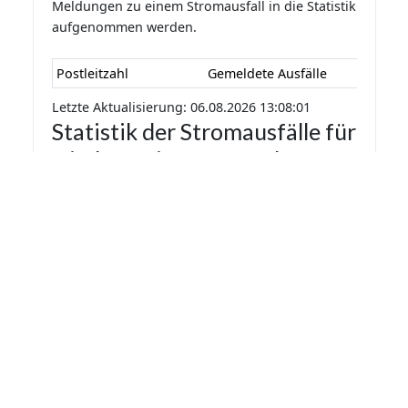
Meldungen zu einem Stromausfall in die Statistik
aufgenommen werden.
Postleitzahl
Gemeldete Ausfälle
Letzte Aktualisierung: 06.08.2026 13:08:01
Statistik der Stromausfälle für
Niedenstein 2026 nach
Monaten
Die Statistik der Stromausfälle für Niedenstein
2026 nach Monaten basiert auf den auf
Stromausfall.org gemeldeten Stromausfällen.
Dadurch kann es vorkommen das mehrere
Meldungen zu einem Stromausfall in die Statistik
aufgenommen werden.
Monat
Gemeldete Ausfälle