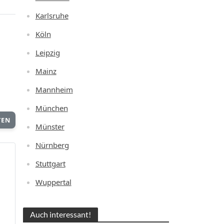
Karlsruhe
Köln
Leipzig
Mainz
Mannheim
München
TEN
Münster
Nürnberg
Stuttgart
Wuppertal
Auch interessant!