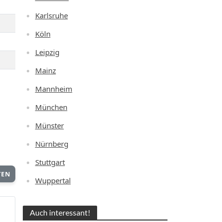
Karlsruhe
Köln
Leipzig
Mainz
Mannheim
München
Münster
Nürnberg
Stuttgart
TEN
Wuppertal
Auch interessant!