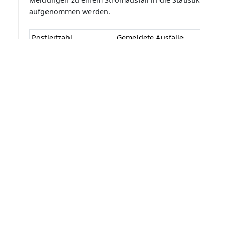
aufgenommen werden.
Postleitzahl
Gemeldete Ausfälle
Letzte Aktualisierung: 07.08.2026 13:08:27
Statistik der Stromausfälle für
Seeland 2026 nach Monaten
Die Statistik der Stromausfälle für Seeland 2026
nach Monaten basiert auf den auf
Stromausfall.org gemeldeten Stromausfällen.
Dadurch kann es vorkommen das mehrere
Meldungen zu einem Stromausfall in die Statistik
aufgenommen werden.
Monat
Gemeldete Ausfälle
Letzte Aktualisierung: 07.08.2026 13:08:27