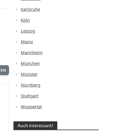
Karlsruhe
Köln
Leipzig
Mainz
Mannheim
München
TEN
Münster
Nürnberg
Stuttgart
Wuppertal
Auch interessant!