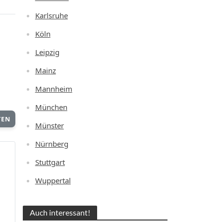
Karlsruhe
Köln
Leipzig
Mainz
Mannheim
München
TEN
Münster
Nürnberg
Stuttgart
Wuppertal
Auch interessant!