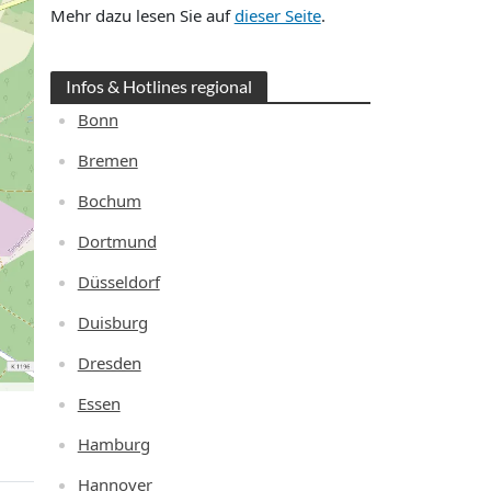
Mehr dazu lesen Sie auf
dieser Seite
.
Infos & Hotlines regional
Bonn
Bremen
Bochum
Dortmund
Düsseldorf
Duisburg
Dresden
Essen
Hamburg
Hannover