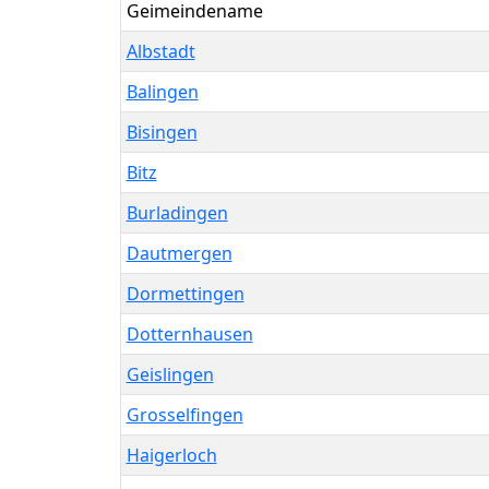
Geimeindename
Albstadt
Balingen
Bisingen
Bitz
Burladingen
Dautmergen
Dormettingen
Dotternhausen
Geislingen
Grosselfingen
Haigerloch