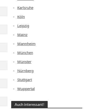
Karlsruhe
Köln
Leipzig
Mainz
Mannheim
München
Münster
Nürnberg
Stuttgart
Wuppertal
Auch interessant!