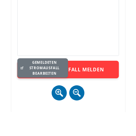
GEMELDETEN
STROMAUSFALL
STROMAUSFALL MELDEN
BEARBEITEN
Zur Anzeige der Karte ist ein Datenaustausch (inkl. IP) mit
mapbox.com notwendig. Details siehe
Datenschutz
.