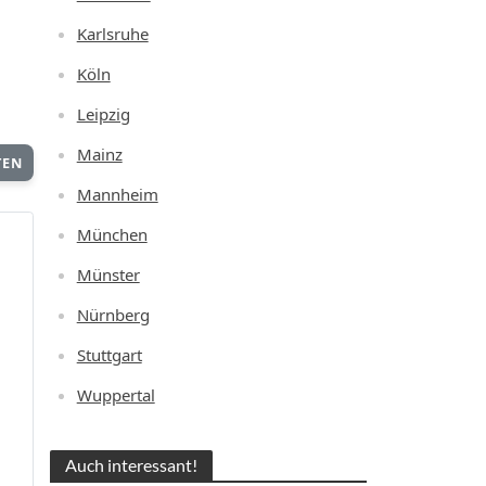
Karlsruhe
Köln
Leipzig
Mainz
TEN
Mannheim
München
Münster
Nürnberg
Stuttgart
Wuppertal
Auch interessant!