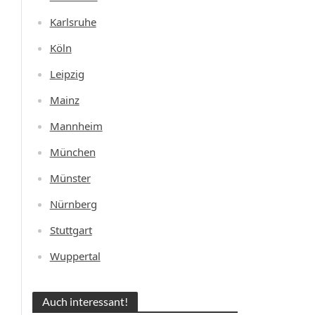
Karlsruhe
Köln
Leipzig
Mainz
Mannheim
München
Münster
Nürnberg
Stuttgart
Wuppertal
Auch interessant!