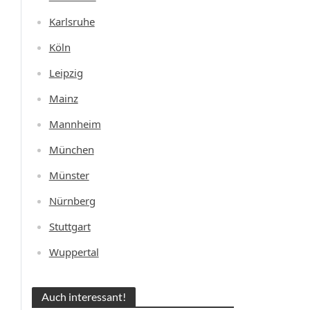
Karlsruhe
Köln
Leipzig
Mainz
Mannheim
München
Münster
Nürnberg
Stuttgart
Wuppertal
Auch interessant!