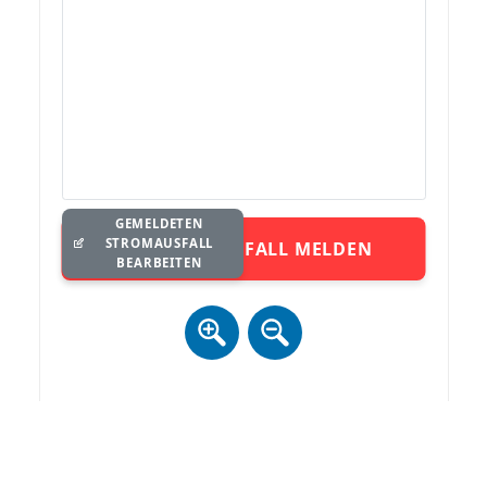
GEMELDETEN
STROMAUSFALL
STROMAUSFALL MELDEN
BEARBEITEN
Zur Anzeige der Karte ist ein Datenaustausch (inkl. IP) mit
mapbox.com notwendig. Details siehe
Datenschutz
.