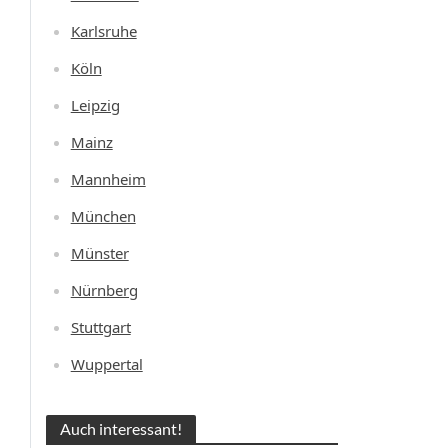
Karlsruhe
Köln
Leipzig
Mainz
Mannheim
München
Münster
Nürnberg
Stuttgart
Wuppertal
Auch interessant!