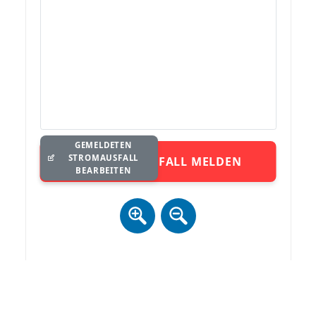
GEMELDETEN
STROMAUSFALL
STROMAUSFALL MELDEN
BEARBEITEN
Zur Anzeige der Karte ist ein Datenaustausch (inkl. IP) mit
mapbox.com notwendig. Details siehe
Datenschutz
.