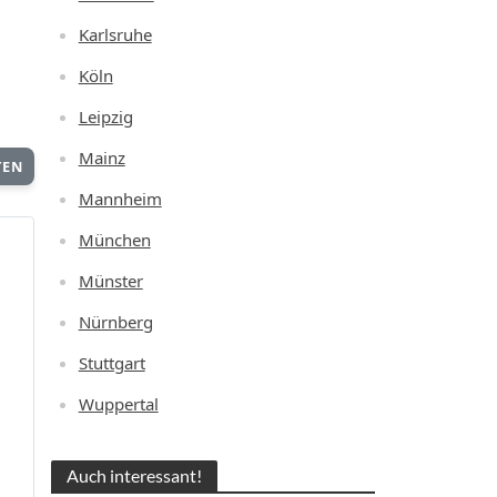
Karlsruhe
Köln
Leipzig
Mainz
TEN
Mannheim
München
Münster
Nürnberg
Stuttgart
Wuppertal
Auch interessant!