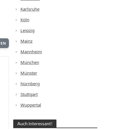
Karlsruhe
Köln
Leipzig
Mainz
TEN
Mannheim
München
Münster
Nürnberg
Stuttgart
Wuppertal
Auch interessant!