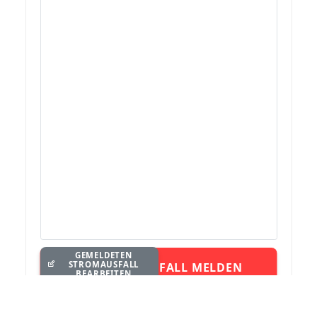
GEMELDETEN
STROMAUSFALL
STROMAUSFALL MELDEN
BEARBEITEN