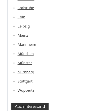
Karlsruhe
Köln
Leipzig
Mainz
Mannheim
München
Münster
Nürnberg
Stuttgart
Wuppertal
Auch interessant!