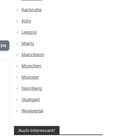
Karlsruhe
Köln
Leipzig
Mainz
TEN
Mannheim
München
Münster
Nürnberg
Stuttgart
Wuppertal
Auch interessant!