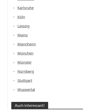
Karlsruhe
Köln
Leipzig
Mainz
Mannheim
München
Münster
Nürnberg
Stuttgart
Wuppertal
Auch interessant!