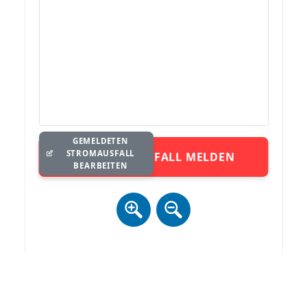
GEMELDETEN
STROMAUSFALL
STROMAUSFALL MELDEN
BEARBEITEN
Zur Anzeige der Karte ist ein Datenaustausch (inkl. IP) mit
mapbox.com notwendig. Details siehe
Datenschutz
.