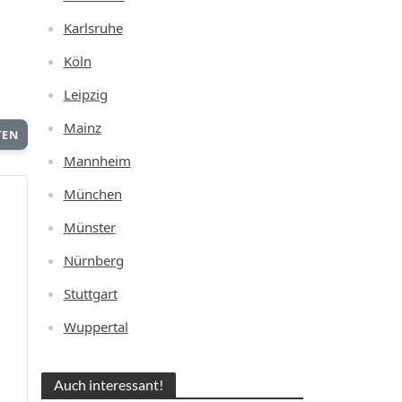
Karlsruhe
Köln
Leipzig
Mainz
TEN
Mannheim
München
Münster
Nürnberg
Stuttgart
Wuppertal
Auch interessant!