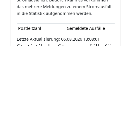
das mehrere Meldungen zu einem Stromausfall
in die Statistik aufgenommen werden.
Postleitzahl
Gemeldete Ausfälle
Letzte Aktualisierung: 06.08.2026 13:08:01
Statistik der Stromausfälle für
Allmersbach im Tal 2026 nach
Monaten
Die Statistik der Stromausfälle für Allmersbach
im Tal 2026 nach Monaten basiert auf den auf
Stromausfall.org gemeldeten Stromausfällen.
Dadurch kann es vorkommen das mehrere
Meldungen zu einem Stromausfall in die Statistik
aufgenommen werden.
Monat
Gemeldete Ausfälle