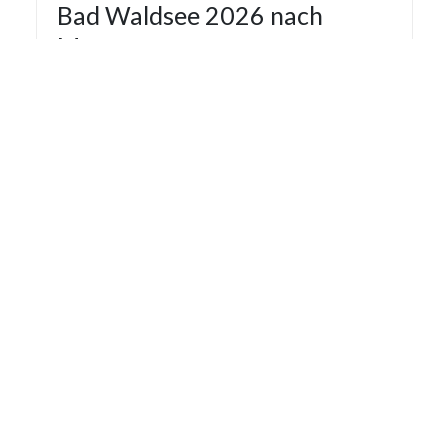
Bad Waldsee 2026 nach
Monaten
Die Statistik der Stromausfälle für Bad Waldsee
2026 nach Monaten basiert auf den auf
Stromausfall.org gemeldeten Stromausfällen.
Dadurch kann es vorkommen das mehrere
Meldungen zu einem Stromausfall in die Statistik
aufgenommen werden.
Monat
Gemeldete Ausfälle
Januar
1
Februar
1
Letzte Aktualisierung: 07.08.2026 13:08:27