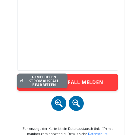
GEMELDETEN
STROMAUSFALL
STROMAUSFALL MELDEN
BEARBEITEN
Zur Anzeige der Karte ist ein Datenaustausch (inkl. IP) mit
mapbox.com notwendig. Details siehe
Datenschutz
.