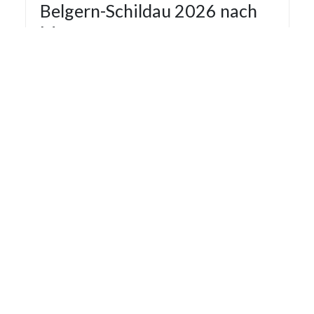
Belgern-Schildau 2026 nach
Monaten
Die Statistik der Stromausfälle für Belgern-
Schildau 2026 nach Monaten basiert auf den auf
Stromausfall.org gemeldeten Stromausfällen.
Dadurch kann es vorkommen das mehrere
Meldungen zu einem Stromausfall in die Statistik
aufgenommen werden.
Monat
Gemeldete Ausfälle
Letzte Aktualisierung: 06.08.2026 13:08:01
Statistik der Stromausfälle für
Belgern-Schildau 2025 nach