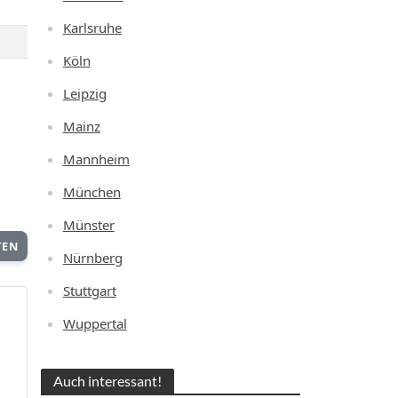
Karlsruhe
Köln
Leipzig
Mainz
Mannheim
München
Münster
TEN
Nürnberg
Stuttgart
Wuppertal
Auch interessant!