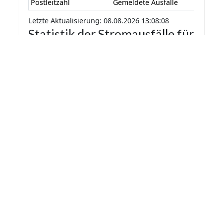
Postleitzahl
Gemeldete Ausfälle
Letzte Aktualisierung: 08.08.2026 13:08:08
Statistik der Stromausfälle für
Bokelrehm 2026 nach
Monaten
Die Statistik der Stromausfälle für Bokelrehm
2026 nach Monaten basiert auf den auf
Stromausfall.org gemeldeten Stromausfällen.
Dadurch kann es vorkommen das mehrere
Meldungen zu einem Stromausfall in die Statistik
aufgenommen werden.
Monat
Gemeldete Ausfälle
Letzte Aktualisierung: 08.08.2026 13:08:08