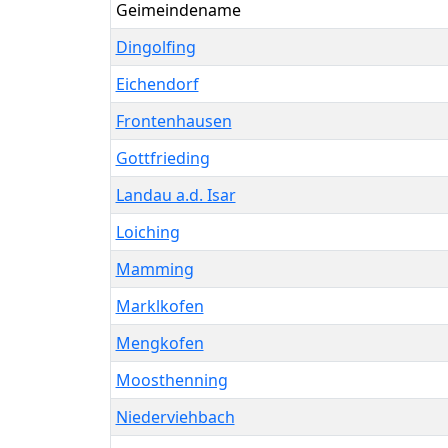
Geimeindename
Dingolfing
Eichendorf
Frontenhausen
Gottfrieding
Landau a.d. Isar
Loiching
Mamming
Marklkofen
Mengkofen
Moosthenning
Niederviehbach