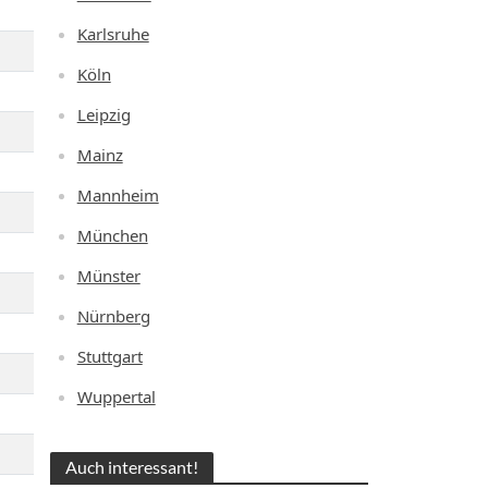
Karlsruhe
Köln
Leipzig
Mainz
Mannheim
München
Münster
Nürnberg
Stuttgart
Wuppertal
Auch interessant!